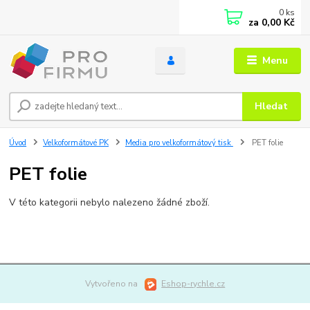
0
ks
za
0,00 Kč
Menu
Hledat
Úvod
Velkoformátové PK
Media pro velkoformátový tisk
PET folie
PET folie
V této kategorii nebylo nalezeno žádné zboží.
Vytvořeno na
Eshop-rychle.cz